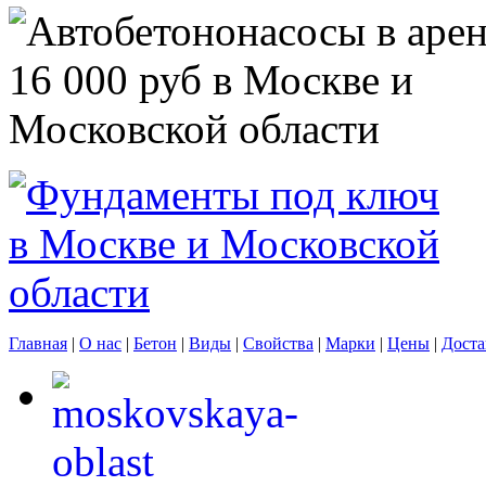
Главная
|
О нас
|
Бетон
|
Виды
|
Свойства
|
Марки
|
Цены
|
Доста