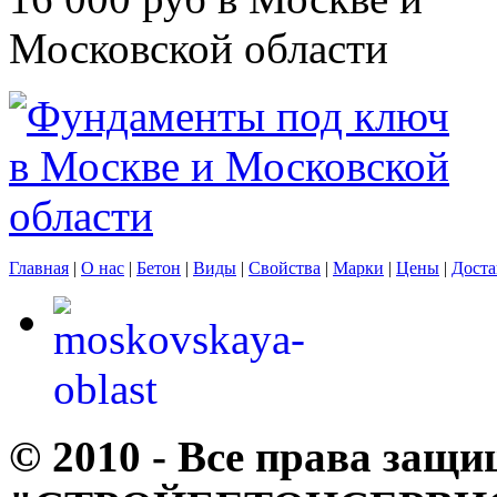
Главная
|
О нас
|
Бетон
|
Виды
|
Свойства
|
Марки
|
Цены
|
Доста
© 2010 - Все права за