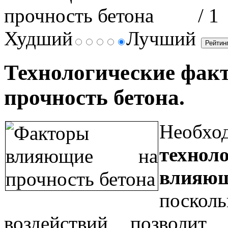
/ 1
Худший
Лучший
Технологические фак
прочность бетона.
Необ
техн
влияю
поско
воздействий позволит 